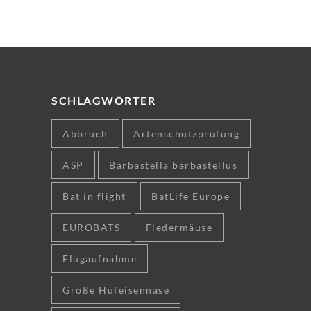
SCHLAGWÖRTER
Abbruch
Artenschutzprüfung
ASP
Barbastella barbastellus
Bat in flight
BatLife Europe
EUROBATS
Fledermäuse
Flugaufnahme
Große Hufeisennase